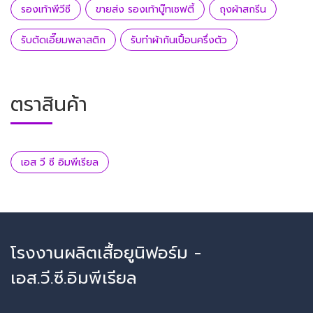
รองเท้าพีวีซี
ขายส่ง รองเท้าบู๊ทเซฟตี้
ถุงผ้าสกรีน
รับตัดเอี๊ยมพลาสติก
รับทำผ้ากันเปื้อนครึ่งตัว
ตราสินค้า
เอส วี ซี อิมพีเรียล
โรงงานผลิตเสื้อยูนิฟอร์ม -
เอส.วี.ซี.อิมพีเรียล