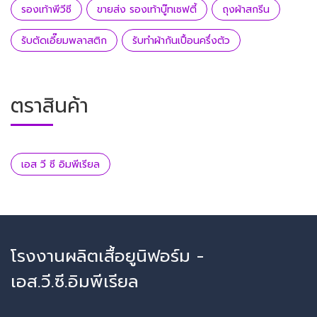
รองเท้าพีวีซี
ขายส่ง รองเท้าบู๊ทเซฟตี้
ถุงผ้าสกรีน
รับตัดเอี๊ยมพลาสติก
รับทำผ้ากันเปื้อนครึ่งตัว
ตราสินค้า
เอส วี ซี อิมพีเรียล
โรงงานผลิตเสื้อยูนิฟอร์ม -
เอส.วี.ซี.อิมพีเรียล