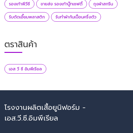
รองเท้าพีวีซี
ขายส่ง รองเท้าบู๊ทเซฟตี้
ถุงผ้าสกรีน
รับตัดเอี๊ยมพลาสติก
รับทำผ้ากันเปื้อนครึ่งตัว
ตราสินค้า
เอส วี ซี อิมพีเรียล
โรงงานผลิตเสื้อยูนิฟอร์ม -
เอส.วี.ซี.อิมพีเรียล