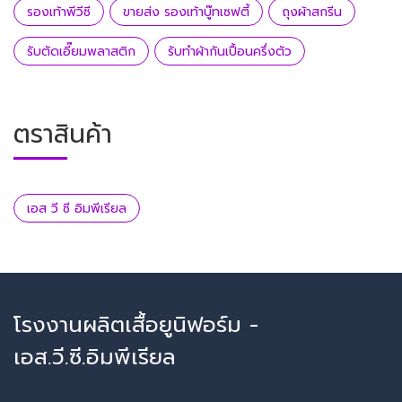
รองเท้าพีวีซี
ขายส่ง รองเท้าบู๊ทเซฟตี้
ถุงผ้าสกรีน
รับตัดเอี๊ยมพลาสติก
รับทำผ้ากันเปื้อนครึ่งตัว
ตราสินค้า
เอส วี ซี อิมพีเรียล
โรงงานผลิตเสื้อยูนิฟอร์ม -
เอส.วี.ซี.อิมพีเรียล