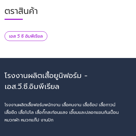
ตราสินค้า
เอส วี ซี อิมพีเรียล
โรงงานผลิตเสื้อยูนิฟอร์ม -
เอส.วี.ซี.อิมพีเรียล
โรงงานผลิตเสื้อฟอร์มพนักงาน เสื้อคนงาน เสื้อช็อป เสื้อกาวน์
เสื้อยืด เสื้อโปโล เสื้อกั๊กสะท้อนแสง เอี๊ยมและปลอกแขนกันเปื้อน
หมวกผ้า หมวกแก๊ป งานปัก