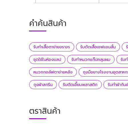
คำค้นสินค้า
รับทำเสื้อตาข่ายจราจร
รับตัดเสื้อเชฟแขนสั้น
ร
ชุดใช้ในห้องแลป
รับทำหมวกแก๊ปคลุมผม
รับ
หมวกกอล์ฟตาข่ายหลัง
ถุงมือยางโรงงานอุตสาหก
ถุงผ้าสกรีน
รับตัดเอี๊ยมพลาสติก
รับทำผ้ากันเ
ตราสินค้า