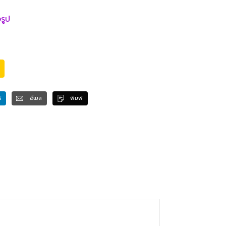
รูป
์
อีเมล
พิมพ์