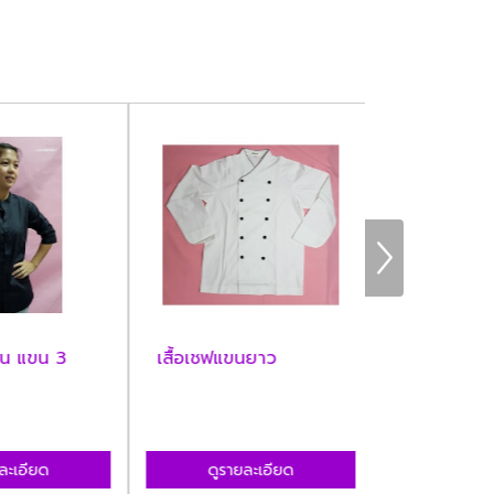
ีน แขน 3
เสื้อเชฟแขนยาว
เสื้อโปโลคอจี
ะเอียด
ดูรายละเอียด
ดูรายล