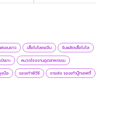
เชฟแขนยาว
เสื้อโปโลคอจีน
รับผลิตเสื้อโปโล
ปิเยาะ
หมวกโรงงานอุตสาหกรรม
ุงมือ
รองเท้าพีวีซี
ขายส่ง รองเท้าบู๊ทเซฟตี้