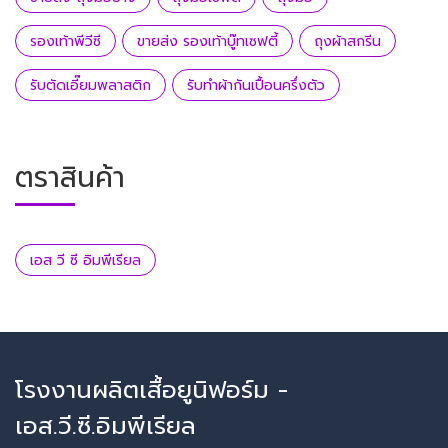
รองเท้าพีวีซี
ขายส่ง รองเท้าบู๊ทเซฟตี้
ถุงผ้าสกรีน
รับตัดเอี๊ยมพลาสติก
รับทำผ้ากันเปื้อนครึ่งตัว
ตราสินค้า
เอส วี ซี อิมพีเรียล
โรงงานผลิตเสื้อยูนิฟอร์ม -
เอส.วี.ซี.อิมพีเรียล