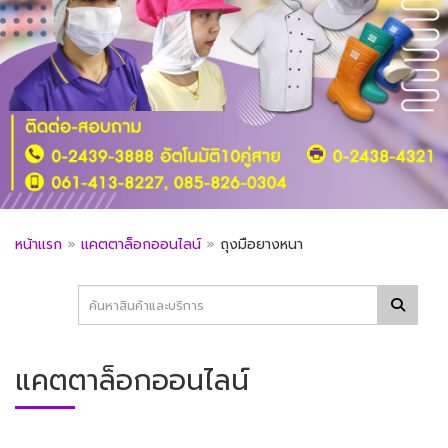
หน้าแรก
»
แคตตาล็อกออนไลน์
»
ถุงมือยางหนา
แคตตาล็อกออนไลน์