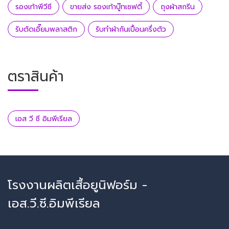
รองเท้าพีวีซี
ขายส่ง รองเท้าบู๊ทเซฟตี้
ถุงผ้าสกรีน
รับตัดเอี๊ยมพลาสติก
รับทำผ้ากันเปื้อนครึ่งตัว
ตราสินค้า
เอส วี ซี อิมพีเรียล
โรงงานผลิตเสื้อยูนิฟอร์ม -
เอส.วี.ซี.อิมพีเรียล