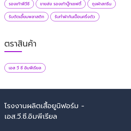
รองเท้าพีวีซี
ขายส่ง รองเท้าบู๊ทเซฟตี้
ถุงผ้าสกรีน
รับตัดเอี๊ยมพลาสติก
รับทำผ้ากันเปื้อนครึ่งตัว
ตราสินค้า
เอส วี ซี อิมพีเรียล
โรงงานผลิตเสื้อยูนิฟอร์ม -
เอส.วี.ซี.อิมพีเรียล