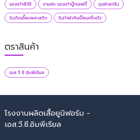
รองเท้าพีวีซี
ขายส่ง รองเท้าบู๊ทเซฟตี้
ถุงผ้าสกรีน
รับตัดเอี๊ยมพลาสติก
รับทำผ้ากันเปื้อนครึ่งตัว
ตราสินค้า
เอส วี ซี อิมพีเรียล
โรงงานผลิตเสื้อยูนิฟอร์ม -
เอส.วี.ซี.อิมพีเรียล