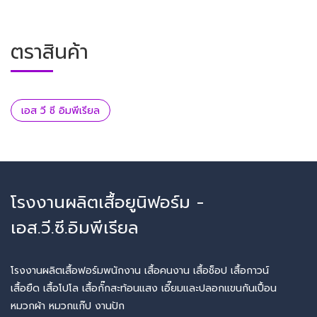
ตราสินค้า
เอส วี ซี อิมพีเรียล
โรงงานผลิตเสื้อยูนิฟอร์ม -
เอส.วี.ซี.อิมพีเรียล
โรงงานผลิตเสื้อฟอร์มพนักงาน เสื้อคนงาน เสื้อช็อป เสื้อกาวน์
เสื้อยืด เสื้อโปโล เสื้อกั๊กสะท้อนแสง เอี๊ยมและปลอกแขนกันเปื้อน
หมวกผ้า หมวกแก๊ป งานปัก